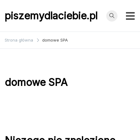
Przejdź
do
piszemydlaciebie.pl
treści
Strona główna
domowe SPA
domowe SPA