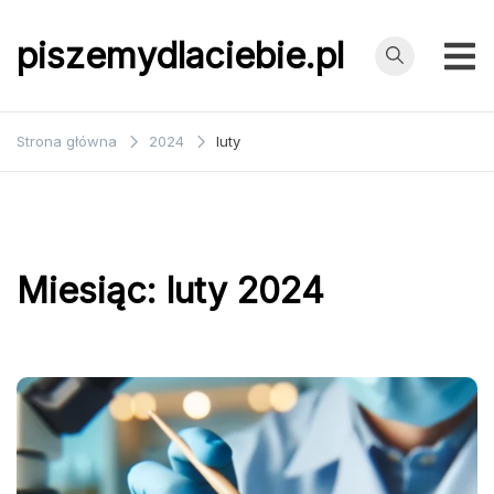
Przejdź
do
piszemydlaciebie.pl
treści
Strona główna
2024
luty
Miesiąc:
luty 2024