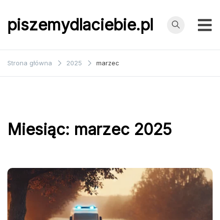
Przejdź
do
piszemydlaciebie.pl
treści
Strona główna
2025
marzec
Miesiąc:
marzec 2025