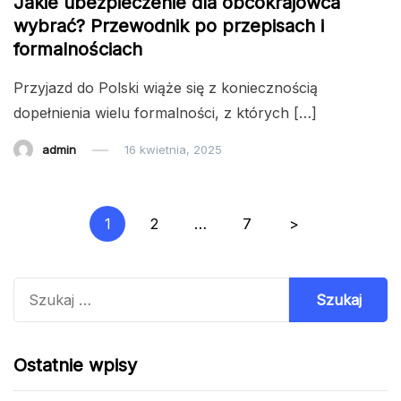
Jakie ubezpieczenie dla obcokrajowca
wybrać? Przewodnik po przepisach i
formalnościach
Przyjazd do Polski wiąże się z koniecznością
dopełnienia wielu formalności, z których […]
admin
16 kwietnia, 2025
Nawigacja
1
2
…
7
>
po
wpisach
Szukaj:
Ostatnie wpisy