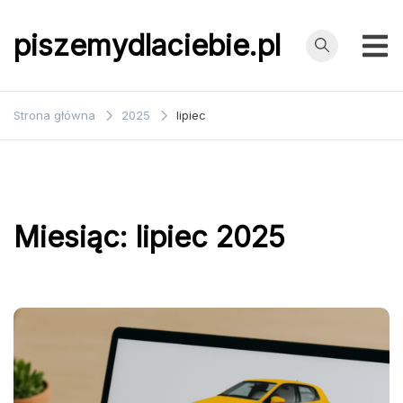
Przejdź
do
piszemydlaciebie.pl
treści
Strona główna
2025
lipiec
Miesiąc:
lipiec 2025