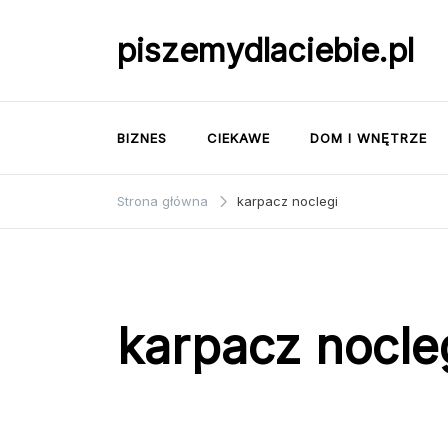
Przejdź
do
piszemydlaciebie.pl
treści
BIZNES
CIEKAWE
DOM I WNĘTRZE
Strona główna
karpacz noclegi
karpacz nocle