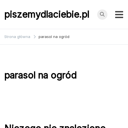
Przejdź
do
piszemydlaciebie.pl
treści
Strona główna
parasol na ogród
parasol na ogród