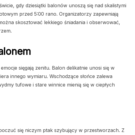
wicie, gdy dziesiątki balonów unoszą się nad skalistymi
 gotowym przed 5:00 rano. Organizatorzy zapewniają
e można skosztować lekkiego śniadania i obserwować,
rzem.
balonem
 emocje sięgają zenitu. Balon delikatnie unosi się w
biera innego wymiaru. Wschodzące słońce zalewa
ydmy tufowe i stare winnice mienią się w ciepłych
poczuć się niczym ptak szybujący w przestworzach. Z