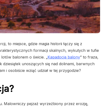
i, to miejsce, gdzie magia historii łączy się z
arakterystycznych formacji skalnych, wykutych w tufie
 lotów balonem o świcie. „
Kapadocja balony
” to fraza,
k dziesiątek unoszących się nad dolinami, barwnych
m i osobiście wziąć udział w tej przygodzie?
ja?
u. Malowniczy pejzaż wyrzeźbiony przez erozję,