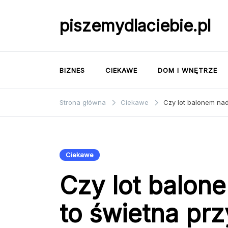
Przejdź
do
piszemydlaciebie.pl
treści
BIZNES
CIEKAWE
DOM I WNĘTRZE
Strona główna
Ciekawe
Czy lot balonem na
Ciekawe
Czy lot balon
to świetna pr