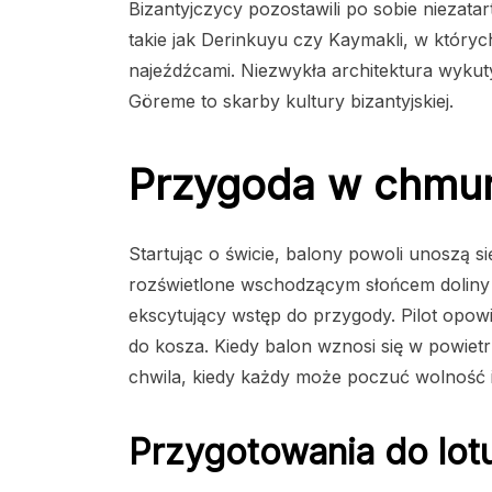
Bizantyjczycy pozostawili po sobie niezatar
takie jak Derinkuyu czy Kaymakli, w któryc
najeźdźcami. Niezwykła architektura wykut
Göreme to skarby kultury bizantyjskiej.
Przygoda w chmu
Startując o świcie, balony powoli unoszą s
rozświetlone wschodzącym słońcem doliny i
ekscytujący wstęp do przygody. Pilot opowi
do kosza. Kiedy balon wznosi się w powiet
chwila, kiedy każdy może poczuć wolność i
Przygotowania do lot