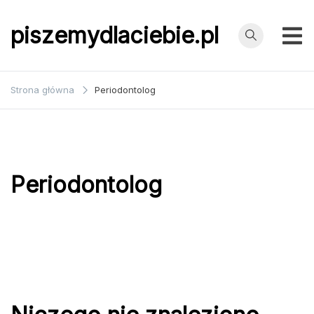
Przejdź
do
piszemydlaciebie.pl
treści
Strona główna
Periodontolog
Periodontolog