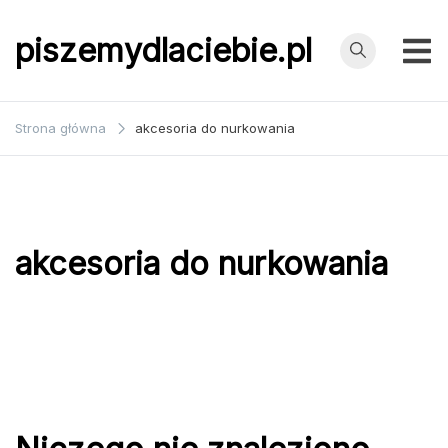
Przejdź
do
piszemydlaciebie.pl
treści
Strona główna
akcesoria do nurkowania
akcesoria do nurkowania