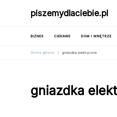
Przejdź
do
piszemydlaciebie.pl
treści
BIZNES
CIEKAWE
DOM I WNĘTRZE
Strona główna
gniazdka elektryczne
gniazdka elek