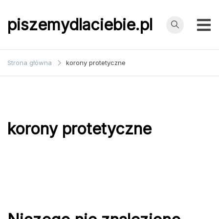
Przejdź
do
piszemydlaciebie.pl
treści
Strona główna
korony protetyczne
korony protetyczne