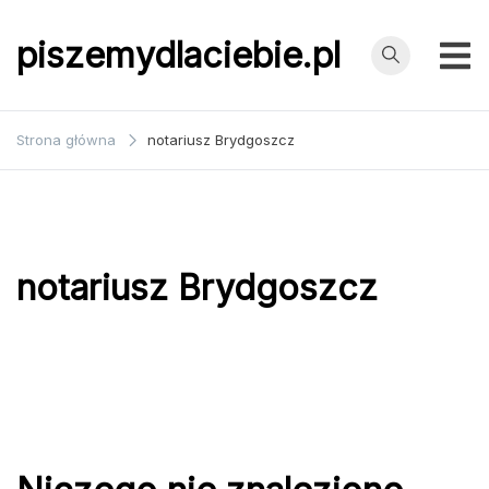
Przejdź
do
piszemydlaciebie.pl
treści
Strona główna
notariusz Brydgoszcz
notariusz Brydgoszcz