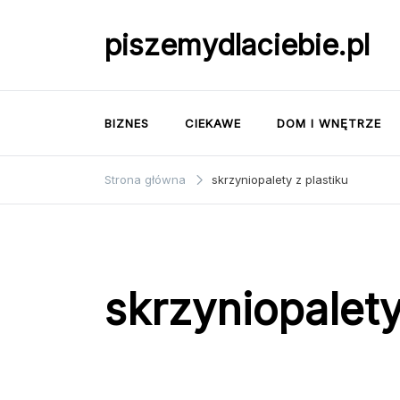
Przejdź
do
piszemydlaciebie.pl
treści
BIZNES
CIEKAWE
DOM I WNĘTRZE
Strona główna
skrzyniopalety z plastiku
skrzyniopalety