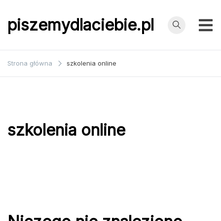
Przejdź
do
piszemydlaciebie.pl
treści
Strona główna
szkolenia online
szkolenia online