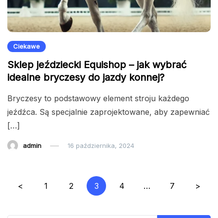
Ciekawe
Sklep jeździecki Equishop – jak wybrać
idealne bryczesy do jazdy konnej?
Bryczesy to podstawowy element stroju każdego
jeźdźca. Są specjalnie zaprojektowane, aby zapewniać
[…]
admin
16 października, 2024
Nawigacja
<
1
2
3
4
…
7
>
po
wpisach