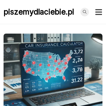
Przejdź
do
piszemydlaciebie.pl
treści