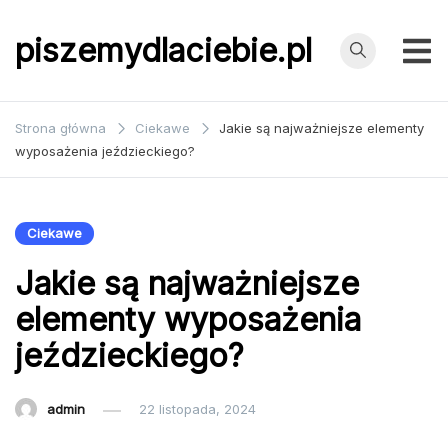
Przejdź
do
piszemydlaciebie.pl
treści
Strona główna
Ciekawe
Jakie są najważniejsze elementy
wyposażenia jeździeckiego?
Ciekawe
Jakie są najważniejsze
elementy wyposażenia
jeździeckiego?
admin
22 listopada, 2024