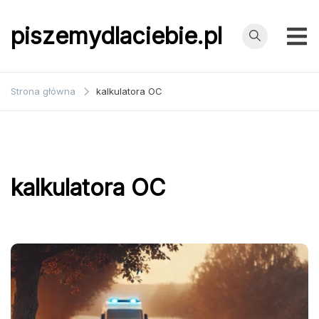
Przejdź
do
piszemydlaciebie.pl
treści
Strona główna
kalkulatora OC
kalkulatora OC