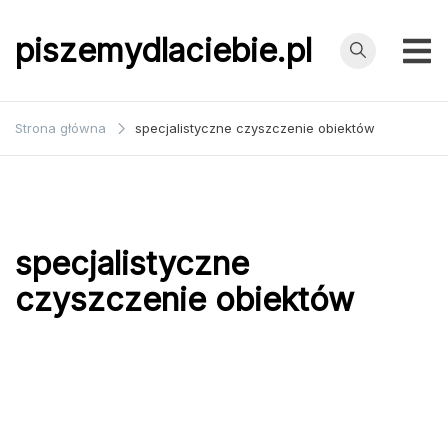
Przejdź
do
piszemydlaciebie.pl
treści
Strona główna
specjalistyczne czyszczenie obiektów
specjalistyczne
czyszczenie obiektów