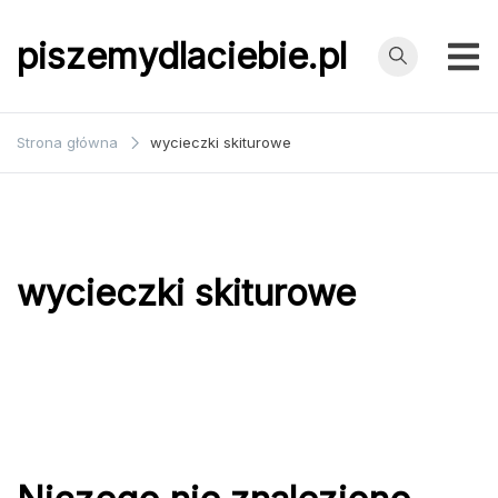
Przejdź
do
piszemydlaciebie.pl
treści
Strona główna
wycieczki skiturowe
wycieczki skiturowe