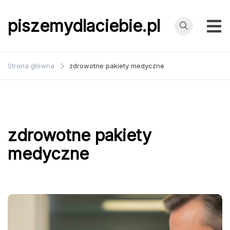
Przejdź
do
piszemydlaciebie.pl
treści
Strona główna
zdrowotne pakiety medyczne
zdrowotne pakiety
medyczne