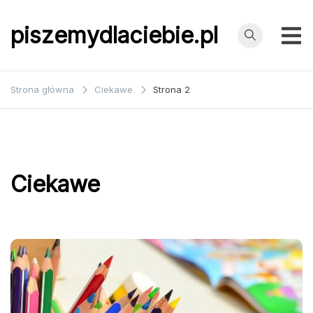
Przejdź
do
piszemydlaciebie.pl
treści
Strona główna
Ciekawe
Strona 2
Ciekawe