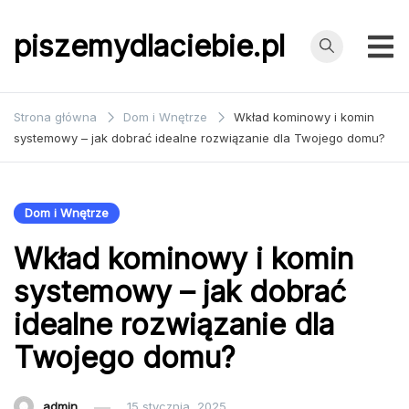
Przejdź
do
piszemydlaciebie.pl
treści
Strona główna
Dom i Wnętrze
Wkład kominowy i komin
systemowy – jak dobrać idealne rozwiązanie dla Twojego domu?
Dom i Wnętrze
Wkład kominowy i komin
systemowy – jak dobrać
idealne rozwiązanie dla
Twojego domu?
admin
15 stycznia, 2025